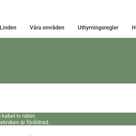
Linden
Våra områden
Uthyrningsregler
H
 kabel-tv nätet.
tekniken är föråldrad.