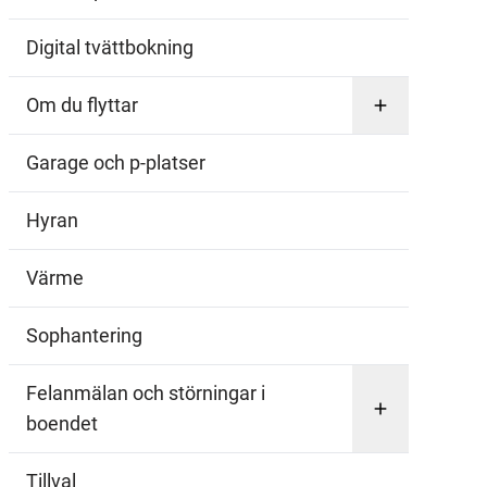
Digital tvättbokning
Om du flyttar
Checklista vid städning
Garage och p-platser
Hyran
Värme
Sophantering
Felanmälan och störningar i
boendet
Frosta ur frysen
Tillval
Hur du rensar golvbrunnen
Hur du byter proppar