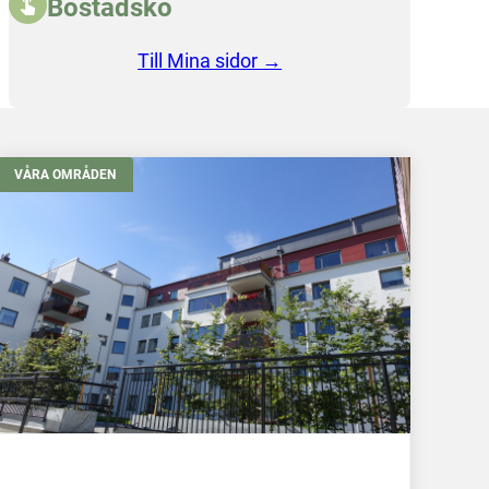
Bostadskö
Till Mina sidor →
VÅRA OMRÅDEN