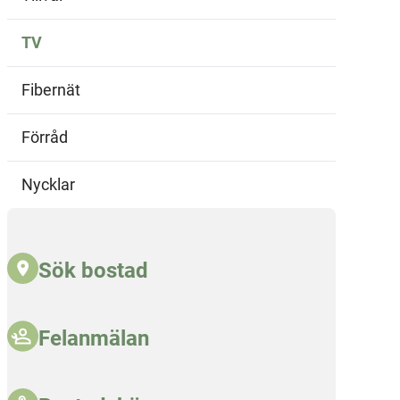
TV
Fibernät
Förråd
Nycklar
Sök bostad
Felanmälan