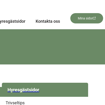
Mina sidor
yresgästsidor
Kontakta oss
Hyresgästsidor
Trivseltips