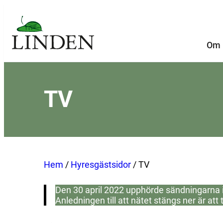
Hoppa
till
innehåll
Om 
TV
Hem
/
Hyresgästsidor
/
TV
Den 30 april 2022 upphörde sändningarna i
Anledningen till att nätet stängs ner är att 